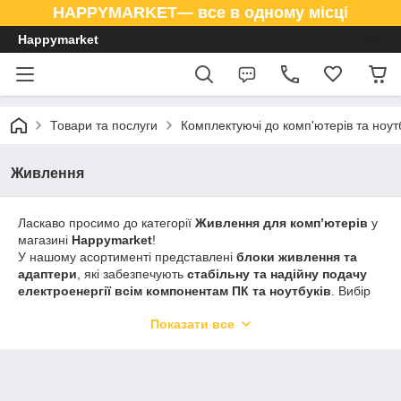
HAPPYMARKET— все в одному місці
Happymarket
Товари та послуги
Комплектуючі до комп'ютерів та ноут
Живлення
Ласкаво просимо до категорії
Живлення для комп’ютерів
у
магазині
Happymarket
!
У нашому асортименті представлені
блоки живлення та
адаптери
, які забезпечують
стабільну та надійну подачу
електроенергії всім компонентам ПК та ноутбуків
. Вибір
включає моделі різної потужності, форм-факторів та
Показати все
ефективності, які підходять для роботи, навчання та геймінгу.
В
Happymarket
ви знайдете
сертифіковані та надійні
рішення живлення
, що забезпечують захист від перенапруги
та продовжують термін служби вашої техніки.