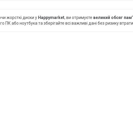
чи жорсткі диски у
Happymarket
, ви отримуєте
великий обсяг пам’
го ПК або ноутбука та зберігайте всі важливі дані без ризику втрати