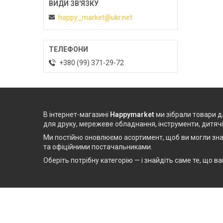
happy_market@ukr.net
+380 (99) 371-29-72
В інтернет-магазині
Happymarket
ми зібрали товари дл
для друку, мережеве обладнання, інструменти, дитячі 
Ми постійно оновлюємо асортимент, щоб ви могли зна
та офіційними постачальниками.
Оберіть потрібну категорію — і знайдіть саме те, що в