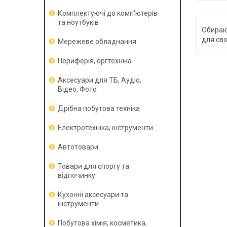
Комплектуючі до комп'ютерів
та ноутбуків
Обираю
для сво
Мережеве обладнання
Периферія, оргтехніка
Аксесуари для ТБ, Аудіо,
Відео, Фото
Дрібна побутова техніка
Електротехніка, інструменти
Автотовари
Товари для спорту та
відпочинку
Кухонні аксесуари та
інструменти
Побутова хімія, косметика,