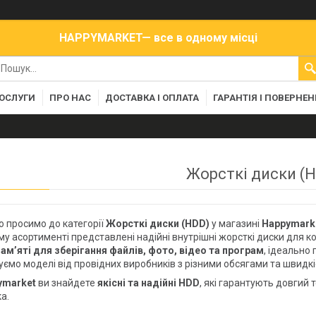
HAPPYMARKET— все в одному місці
ПОСЛУГИ
ПРО НАС
ДОСТАВКА І ОПЛАТА
ГАРАНТІЯ І ПОВЕРНЕ
Жорсткі диски (
 просимо до категорії
Жорсткі диски (HDD)
у магазині
Happymark
у асортименті представлені надійні внутрішні жорсткі диски для к
пам’яті для зберігання файлів, фото, відео та програм
, ідеально
ємо моделі від провідних виробників з різними обсягами та швидк
ymarket
ви знайдете
якісні та надійні HDD
, які гарантують довгий 
а.