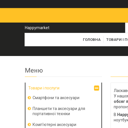
Happymarket
ГОЛОВНА
ТОВАРИ І 
Товари і послуги
Ласкаво
У нашом
Смартфони та аксесуари
обсяг 
пропону
Планшети та аксесуари для
портативної техніки
В
Happ
ноутбук
Комп'ютерні аксесуари