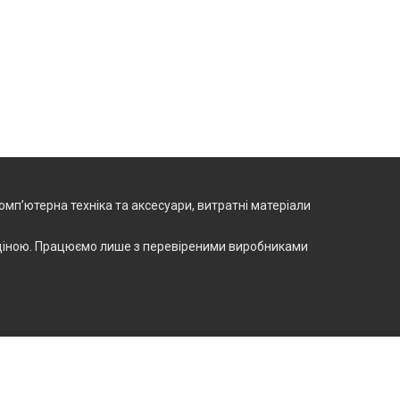
омп’ютерна техніка та аксесуари, витратні матеріали
ю ціною. Працюємо лише з перевіреними виробниками