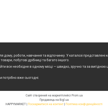
я дому, роботи, навчання та відпочинку. У каталозі представлені к
товари, побутові дрібниці та багато іншого.
йти все необхідне в одному місці — швидко, зручно та за вигідно
ам потрібно вже сьогодні.
Сайт створений на маркетплейсі
Prom.ua
Продавець на Bigl.ua
HAPPYMARKET |
Поскаржитися на контент
|
Політика конфіденційності