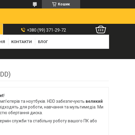
Кошик
+380 (99) 371-29-72
ННЯ
КОНТАКТИ
БЛОГ
HDD)
et
!
омп’ютерів та ноутбуків. HDD забезпечують
великий
 підходять для роботи, навчання та мультимедіа. Ми
істю обертання диска.
термін служби та стабільну роботу вашого ПК або