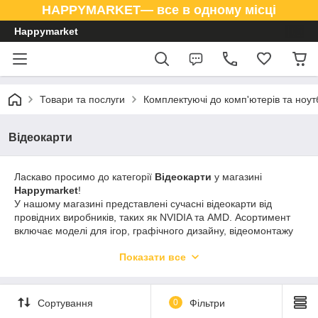
HAPPYMARKET— все в одному місці
Happymarket
Товари та послуги
Комплектуючі до комп'ютерів та ноут
Відеокарти
Ласкаво просимо до категорії
Відеокарти
у магазині
Happymarket
!
У нашому магазині представлені сучасні відеокарти від
провідних виробників, таких як NVIDIA та AMD. Асортимент
включає моделі для ігор, графічного дизайну, відеомонтажу
та роботи з 3D.
Показати все
В
Happymarket
ви знайдете
потужні та надійні відеокарти
,
які забезпечують стабільну роботу системи та високу
продуктивність навіть під навантаженням. Замовляйте у нас
Сортування
0
Фільтри
відеокарти для дому, офісу та геймінгу.