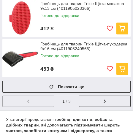
Гребінець для тварин Trixie Щітка масажна
9х13 см (4011905023366)
Готово до відправки
412
₴
Гребінець для тварин Trixie Щітка-пуходерка
9х16 см (4011905240565)
Готово до відправки
453
₴
Показати ще
1
/ 3
У категорії представлені
гребінці для котів, собак та
дрібних тварин
, які допомагають
підтримувати шерсть
чистою, запобігати ковтунам і підшерстку, а також