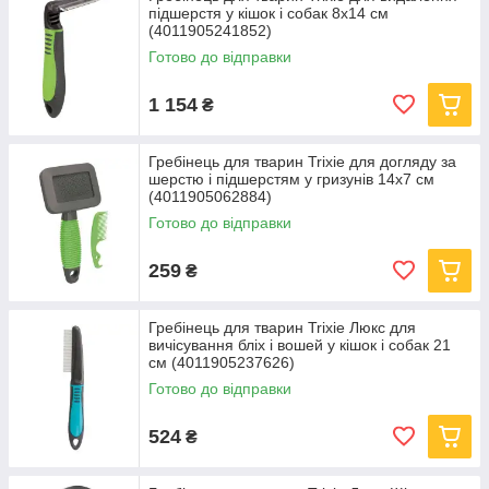
підшерстя у кішок і собак 8х14 см
(4011905241852)
Готово до відправки
1 154
₴
Гребінець для тварин Trixie для догляду за
шерстю і підшерстям у гризунів 14х7 см
(4011905062884)
Готово до відправки
259
₴
Гребінець для тварин Trixie Люкс для
вичісування бліх і вошей у кішок і собак 21
см (4011905237626)
Готово до відправки
524
₴