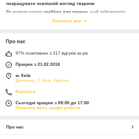
покращувати зовнішній вигляд тварини
.
Ви можете купити
гребінці для тварин
, щоб забезпечити
легкий догляд, комфорт і здоров’я шерсті вашого
Показати все
улюбленця
.
Регулярне використання
якісних гребінців для тварин
сприяє
чистоті, доглянутому вигляду та комфорту
Про нас
домашніх тварин щодня
.
97% позитивних з 317 відгуків за рік
Працює з 21.02.2018
м. Київ
Данченка, 3, Київ, Україна
Контакти
Сьогодні працює з 09:00 до 17:00
Показати весь графік роботи
Про нас