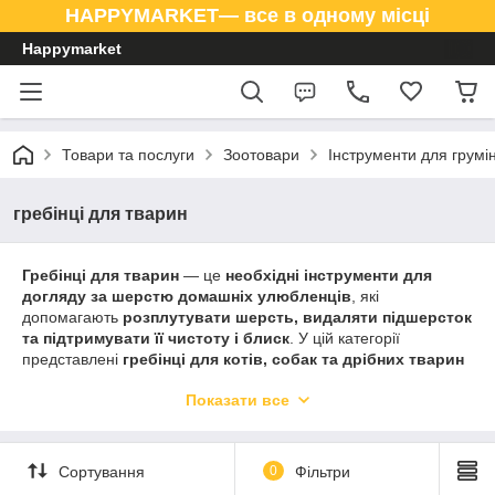
HAPPYMARKET— все в одному місці
Happymarket
Товари та послуги
Зоотовари
Інструменти для грумі
гребінці для тварин
Гребінці для тварин
— це
необхідні інструменти для
догляду за шерстю домашніх улюбленців
, які
допомагають
розплутувати шерсть, видаляти підшерсток
та підтримувати її чистоту і блиск
. У цій категорії
представлені
гребінці для котів, собак та дрібних тварин
різної форми, розміру і жорсткості зубців
.
Показати все
Якісні
гребінці для тварин
забезпечують
легке
розчісування, комфорт для тварини та догляд за
шерстю без травмування шкіри
.
Сортування
0
Фільтри
Всі товари виготовлені з
безпечних і міцних матеріалів
, що