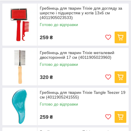
гарантує
довговічність і зручність використання
.
Гребінець для тварин Trixie для догляду за
шерстю і підшерстям у котів 13х6 см
(4011905023533)
Готово до відправки
259
₴
Гребінець для тварин Trixie металевий
двосторонній 17 см (4011905023960)
Готово до відправки
320
₴
Гребінець для тварин Trixie Tangle Teezer 19
см (4011905241555)
Готово до відправки
259
₴