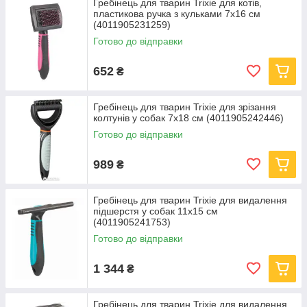
Гребінець для тварин Trixie для котів,
пластикова ручка з кульками 7x16 см
(4011905231259)
Готово до відправки
652
₴
Гребінець для тварин Trixie для зрізання
колтунів у собак 7х18 см (4011905242446)
Готово до відправки
989
₴
Гребінець для тварин Trixie для видалення
підшерстя у собак 11х15 см
(4011905241753)
Готово до відправки
1 344
₴
Гребінець для тварин Trixie для видалення