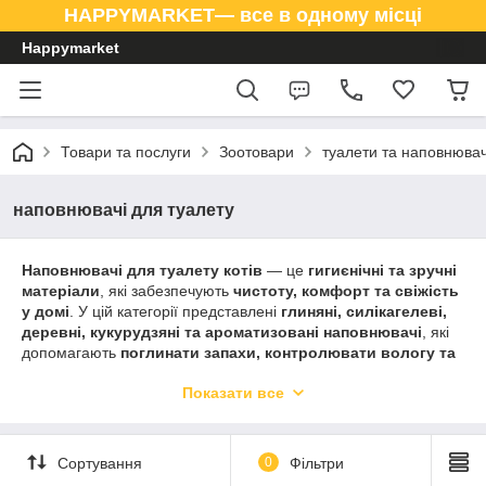
HAPPYMARKET— все в одному місці
Happymarket
Товари та послуги
Зоотовари
туалети та наповнювач
наповнювачі для туалету
Наповнювачі для туалету котів
— це
гигиєнічні та зручні
матеріали
, які забезпечують
чистоту, комфорт та свіжість
у домі
. У цій категорії представлені
глиняні, силікагелеві,
деревні, кукурудзяні та ароматизовані наповнювачі
, які
допомагають
поглинати запахи, контролювати вологу та
підтримувати гігієну вашого кота
.
Показати все
Якісні
наповнювачі для туалету
забезпечують
легке
прибирання та комфорт для вашого улюбленця щодня
.
Всі товари виготовлені з
безпечних та екологічних
Сортування
0
Фільтри
матеріалів
, що гарантує
здоров’я кота та чистоту у