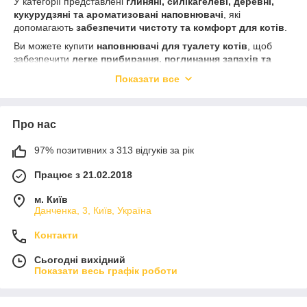
У категорії представлені
глиняні, силікагелеві, деревні,
кукурудзяні та ароматизовані наповнювачі
, які
допомагають
забезпечити чистоту та комфорт для котів
.
Ви можете купити
наповнювачі для туалету котів
, щоб
забезпечити
легке прибирання, поглинання запахів та
свіжість у домі
.
Показати все
Регулярне використання
якісних наповнювачів для
туалету
сприяє
здоров’ю вашого улюбленця та чистоті
щодня
.
Про нас
97% позитивних з 313 відгуків за рік
Працює з 21.02.2018
м. Київ
Данченка, 3, Київ, Україна
Контакти
Сьогодні вихідний
Показати весь графік роботи