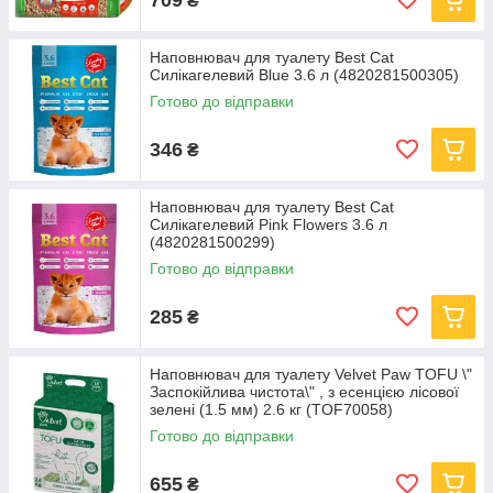
₴
Наповнювач для туалету Best Cat
Силікагелевий Blue 3.6 л (4820281500305)
Готово до відправки
346
₴
Наповнювач для туалету Best Cat
Силікагелевий Pink Flowers 3.6 л
(4820281500299)
Готово до відправки
285
₴
Наповнювач для туалету Velvet Paw TOFU \"
Заспокійлива чистота\" , з есенцією лісової
зелені (1.5 мм) 2.6 кг (TOF70058)
Готово до відправки
655
₴